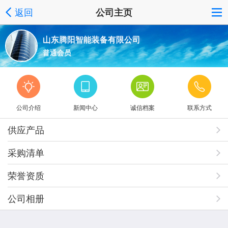
返回
公司主页
山东腾阳智能装备有限公司
普通会员
公司介绍
新闻中心
诚信档案
联系方式
供应产品
采购清单
荣誉资质
公司相册