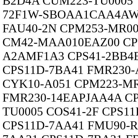
B2D4A CUM223-TU0005
72F1W-SBOAA1CAA4AW
FAU40-2N CPM253-MR00
CM42-MAA010EAZ00 CP
A2AMF1A3 CPS41-2BB4E
CPS11D-7BA41 FMR230
CYK10-A051 CPM223-M
FMR230-14EAPJAA4A CP
TU0005 COS41-2F CPS1
CPS11D-7AA41 FMU90-R