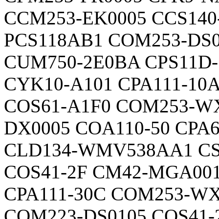
CCM253-EK0005 CCS140
PCS118AB1 COM253-DS0
CUM750-2E0BA CPS11D
CYK10-A101 CPA111-10A
COS61-A1F0 COM253-WX
DX0005 COA110-50 CPA6
CLD134-WMV538AA1 CS
COS41-2F CM42-MGA00
CPA111-30C COM253-WX
COM223-DS0105 COS41-