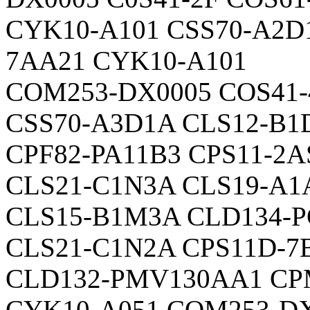
CYK10-A101 CSS70-A2D
7AA21 CYK10-A101
COM253-DX0005 COS41-
CSS70-A3D1A CLS12-B1
CPF82-PA11B3 CPS11-2
CLS21-C1N3A CLS19-A1
CLS15-B1M3A CLD134-P
CLS21-C1N2A CPS11D-7
CLD132-PMV130AA1 CP
CYK10-A051 COM253-D