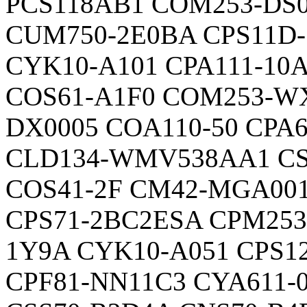
PCS118AB1 COM253-DS0
CUM750-2E0BA CPS11D
CYK10-A101 CPA111-10A
COS61-A1F0 COM253-WX
DX0005 COA110-50 CPA6
CLD134-WMV538AA1 CS
COS41-2F CM42-MGA00
CPS71-2BC2ESA CPM253
1Y9A CYK10-A051 CPS1
CPF81-NN11C3 CYA611-