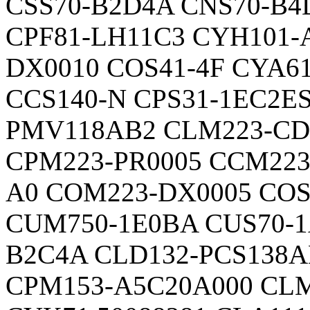
CSS70-B2D4A CNS70-B4
CPF81-LH11C3 CYH101-
DX0010 COS41-4F CYA6
CCS140-N CPS31-1EC2E
PMV118AB2 CLM223-CD0
CPM223-PR0005 CCM223
A0 COM223-DX0005 COS
CUM750-1E0BA CUS70-1
B2C4A CLD132-PCS138A
CPM153-A5C20A000 CLM