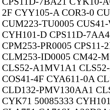
CPS11D-7BA21 CYK10-A
2F CYY105-A COR3-0 CU
CUM223-TU0005 CUS41-
CYH101-D CPS11D-7AA4
CPM253-PR0005 CPS11-
CLM253-ID0005 CM42-
CLS52-A1MV1A1 CLS52
COS41-4F CYA611-0A C
CLD132-PMV130AA1 CL
CYK71 50085333 CYH10