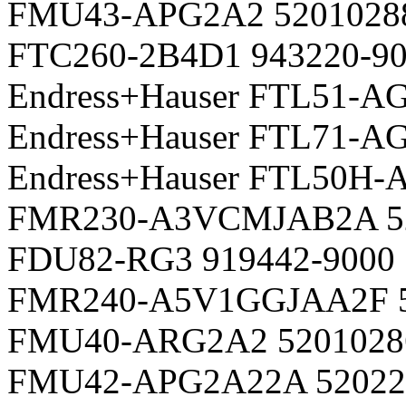
FMU43-APG2A2 5201028
FTC260-2B4D1 943220-9
Endress+Hauser FTL51-
Endress+Hauser FTL71-
Endress+Hauser FTL50H
FMR230-A3VCMJAB2A 5
FDU82-RG3 919442-9000
FMR240-A5V1GGJAA2F 5
FMU40-ARG2A2 5201028
FMU42-APG2A22A 52022