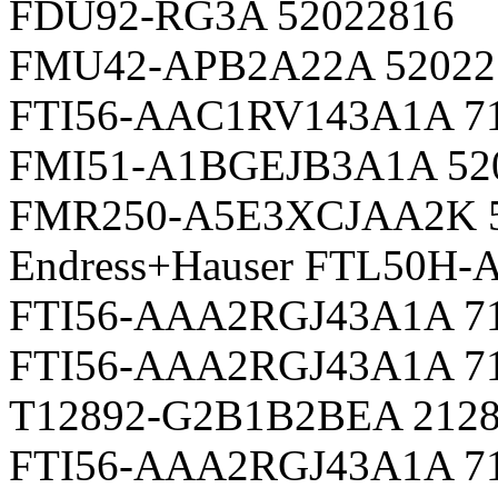
FDU92-RG3A 52022816
FMU42-APB2A22A 52022
FTI56-AAC1RV143A1A 7
FMI51-A1BGEJB3A1A 52
FMR250-A5E3XCJAA2K 5
Endress+Hauser FTL50H
FTI56-AAA2RGJ43A1A 7
FTI56-AAA2RGJ43A1A 7
T12892-G2B1B2BEA 2128
FTI56-AAA2RGJ43A1A 7