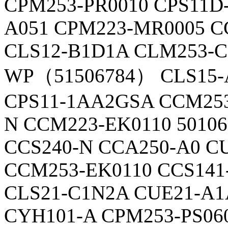
CPM253-PR0010 CPS11D
A051 CPM223-MR0005 C
CLS12-B1D1A CLM253-C
WP（51506784） CLS15-
CPS11-1AA2GSA CCM253
N CCM223-EK0110 50106
CCS240-N CCA250-A0 C
CCM253-EK0110 CCS141
CLS21-C1N2A CUE21-A1
CYH101-A CPM253-PS06