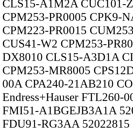
CLS15-A1M2A CUC101-Z
CPM253-PR0005 CPK9-N
CPM223-PR0015 CUM253
CUS41-W2 CPM253-PR80
DX8010 CLS15-A3D1A C
CPM253-MR8005 CPS12D
00A CPA240-21AB210 CO
Endress+Hauser FTL260-0
FMI51-A1BGEJB3A1A 52
FDU91-RG3AA 52022815