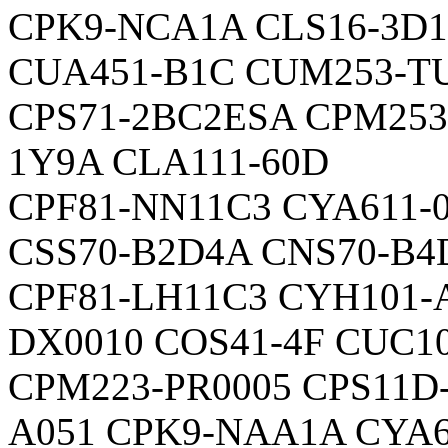
CPK9-NCA1A CLS16-3D1
CUA451-B1C CUM253-T
CPS71-2BC2ESA CPM253
1Y9A CLA111-60D
CPF81-NN11C3 CYA611-
CSS70-B2D4A CNS70-B4
CPF81-LH11C3 CYH101-
DX0010 COS41-4F CUC1
CPM223-PR0005 CPS11D
A051 CPK9-NAA1A CYA6