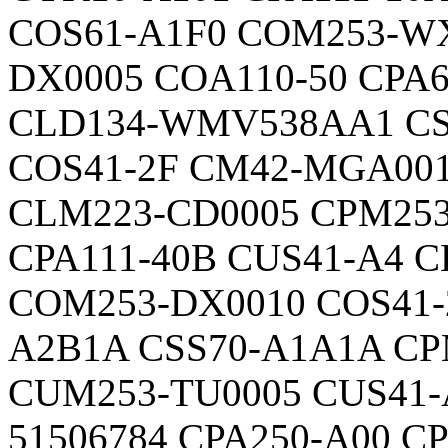
COS61-A1F0 COM253-WX
DX0005 COA110-50 CPA6
CLD134-WMV538AA1 CS
COS41-2F CM42-MGA00
CLM223-CD0005 CPM253
CPA111-40B CUS41-A4 
COM253-DX0010 COS41-
A2B1A CSS70-A1A1A CP
CUM253-TU0005 CUS41-
51506784 CPA250-A00 C