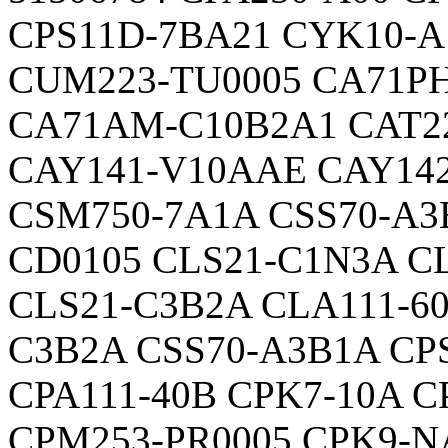
CPS11D-7BA21 CYK10-A
CUM223-TU0005 CA71P
CA71AM-C10B2A1 CAT2
CAY141-V10AAE CAY14
CSM750-7A1A CSS70-A3
CD0105 CLS21-C1N3A C
CLS21-C3B2A CLA111-6
C3B2A CSS70-A3B1A CP
CPA111-40B CPK7-10A 
CPM253-PR0005 CPK9-