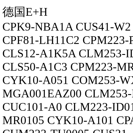
德国E+H
CPK9-NBA1A CUS41-W2 
CPF81-LH11C2 CPM223-
CLS12-A1K5A CLM253-I
CLS50-A1C3 CPM223-MR
CYK10-A051 COM253-WX
MGA001EAZ00 CLM253-
CUC101-A0 CLM223-ID0
MR0105 CYK10-A101 CP