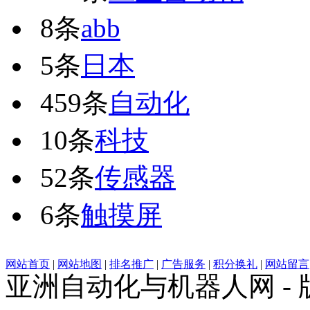
8条
abb
5条
日本
459条
自动化
10条
科技
52条
传感器
6条
触摸屏
网站首页
|
网站地图
|
排名推广
|
广告服务
|
积分换礼
|
网站留言
亚洲自动化与机器人网 -