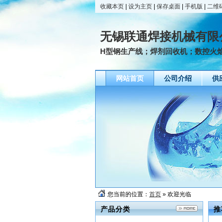
收藏本页
|
设为主页
|
保存桌面
|
手机版
|
二维
无锡联通焊接机械有限
H型钢生产线；焊剂回收机；数控火焰
网站首页
公司介绍
供
您当前的位置：
首页
» 欢迎光临
产品分类
推