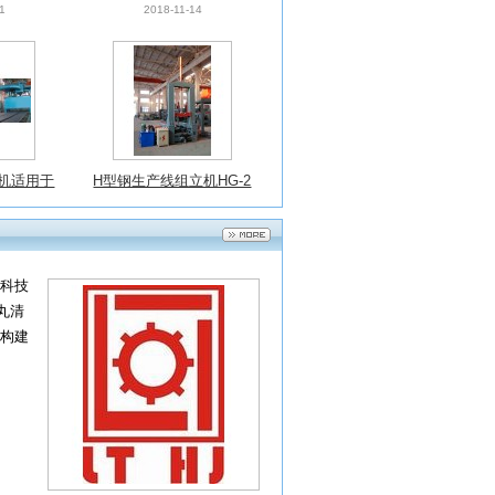
机适用于
H型钢生产线组立机HG-2
金属表面
000
1
2018-11-14
科技
丸清
构建