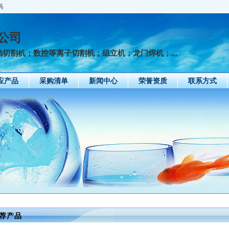
码
公司
切割机；数控等离子切割机；组立机；龙门焊机；...
应产品
采购清单
新闻中心
荣誉资质
联系方式
H型钢生产线门焊机厂家
H型钢生产线YJ-60A型钢
钢结构抛丸清理
荐产品
埋弧焊机通用型MZG5000
结构液压矫正机现货供应
H型钢生产线等
2018-11-21
2018-11-21
2018-11-2