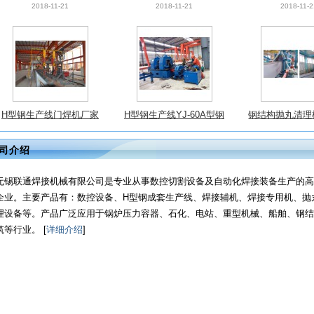
处理
H型钢生产线门焊机厂家
H型钢生产线YJ-60A型钢
钢结构抛丸清理
埋弧焊机通用型MZG5000
结构液压矫正机现货供应
H型钢生产线等
2018-11-21
2018-11-21
2018-11-2
处理
司介绍
无锡联通焊接机械有限公司是专业从事数控切割设备及自动化焊接装备生产的高
企业。主要产品有：数控设备、H型钢成套生产线、焊接辅机、焊接专用机、抛
理设备等。产品广泛应用于锅炉压力容器、石化、电站、重型机械、船舶、钢结
筑等行业。 [
详细介绍
]