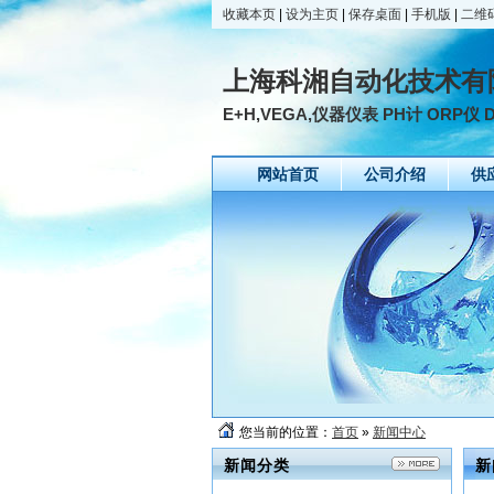
收藏本页
|
设为主页
|
保存桌面
|
手机版
|
二维
上海科湘自动化技术有
E+H,VEGA,仪器仪表 PH计 ORP仪
网站首页
公司介绍
供
您当前的位置：
首页
»
新闻中心
新闻分类
新