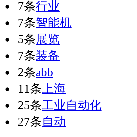
7条
行业
7条
智能机
5条
展览
7条
装备
2条
abb
11条
上海
25条
工业自动化
27条
自动