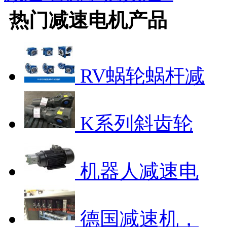
热门
减速电机
产品
RV蜗轮蜗杆减
K系列斜齿轮
机器人减速电
德国减速机，