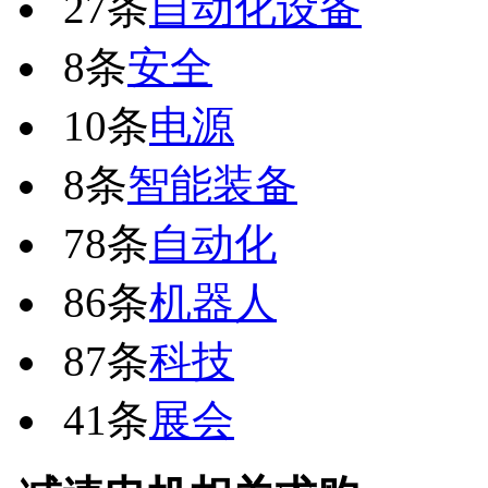
27条
自动化设备
8条
安全
10条
电源
8条
智能装备
78条
自动化
86条
机器人
87条
科技
41条
展会