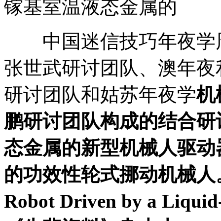
镓基室温液态金属的
中国迷信技巧年夜学周
张世武研讨团队、澳年夜
研讨团队和姑苏年夜学
机
鹏研讨团队构成的结合研
态金属的新型机械人驱动
的功效性轮式挪动机械人。近
Robot Driven by a Liqui