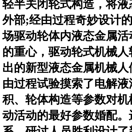
轻半关闭轮式构造，将液
外部;经由过程奇妙设计
场驱动轮体内液态金属活
的重心，驱动轮式机械人
出的新型液态金属机械人
由过程试验摸索了电解液
积、轮体构造等参数对机
动活动的最好参数婚配。
系，研讨人员胜利设计了