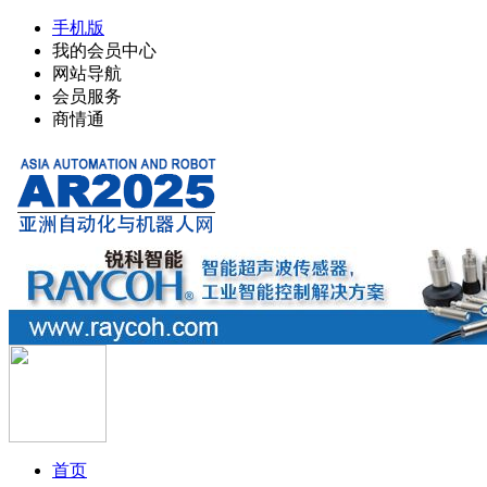
手机版
我的会员中心
网站导航
会员服务
商情通
首页