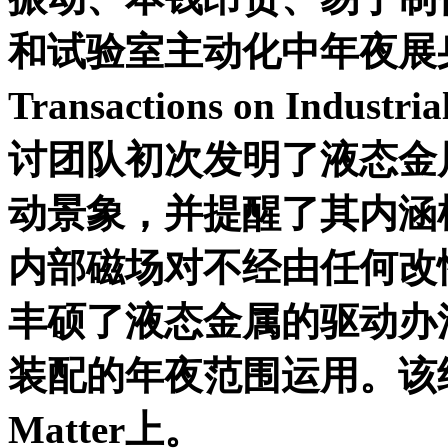
和试验室主动化中年夜展身
Transactions on Indus
讨团队初次发明了液态金
动景象，并提醒了其内涵
内部磁场对不经由任何改
丰硕了液态金属的驱动办
装配的年夜范围运用。该结
Matter上。