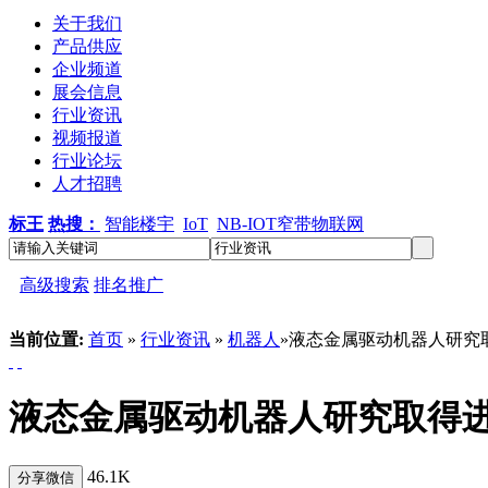
关于我们
产品供应
企业频道
展会信息
行业资讯
视频报道
行业论坛
人才招聘
标王
热搜：
智能楼宇
IoT
NB-IOT窄带物联网
高级搜索
排名推广
当前位置:
首页
»
行业资讯
»
机器人
»液态金属驱动机器人研究
液态金属驱动机器人研究取得
46.1K