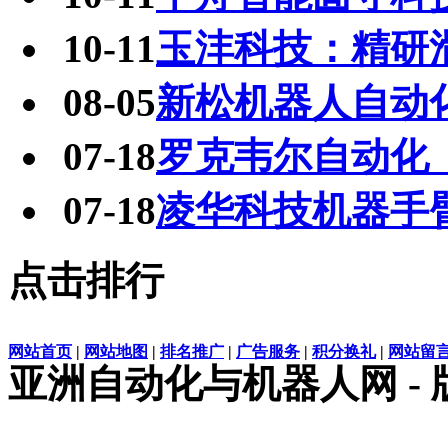
10-11
玉沣科技：精研
08-05
新松机器人自动
07-18
罗克韦尔自动化
07-18
凌华科技机器手
点击排行
网站首页
|
网站地图
|
排名推广
|
广告服务
|
积分换礼
|
网站留
亚洲自动化与机器人网 -