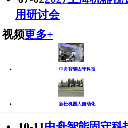
用研讨会
视频
更多+
中舟智能固守科技
新松机器人自动化
10-11
中舟智能固守科