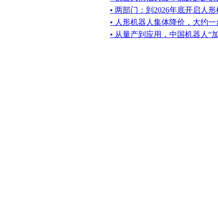
• 两部门：到2026年底开启人
• 人形机器人集体降价，大约一台
• 从量产到应用，中国机器人“