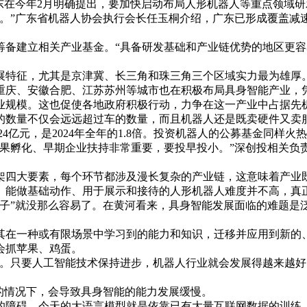
东在今年2月明确提出，要加快启动布局人形机器人等重点领域研
链。”广东省机器人协会执行会长任玉桐介绍，广东已形成覆盖减
筹备建立相关产业基金。“具备研发基础和产业链优势的地区更
展特征，尤其是京津冀、长三角和珠三角三个区域实力最为雄厚
重庆、安徽合肥、江苏苏州等城市也在积极布局具身智能产业，
业规模。这也促使各地政府积极行动，力争在这一产业中占据先
的数量不仅会远远超过车的数量，而且机器人还是既卖硬件又卖
4亿元，是2024年全年的1.8倍。投资机器人的公募基金同样火
果孵化、早期企业扶持非常重要，要投早投小。”深创投相关负
架四大要素，每个环节都涉及漫长复杂的产业链，这意味着产业
、能做基础动作、用于展示和接待的人形机器人难度并不高，真正
子”就没那么容易了。在黄河看来，具身智能发展面临的难题是
其在一种或有限场景中学习到的能力和知识，迁移并应用到新的
会抓苹果、鸡蛋。
了。只要人工智能技术保持进步，机器人行业就会发展得越来越
的情况下，会导致具身智能的能力发展缓慢。
的障碍。今天的大语言模型就是依靠已有大量互联网数据的训练