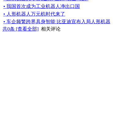
• 我国首次成为工业机器人净出口国
• 人形机器人万元机时代来了
• 车企频繁跨界具身智能 比亚迪宣布入局人形机器
共
0
条 [查看全部]
相关评论