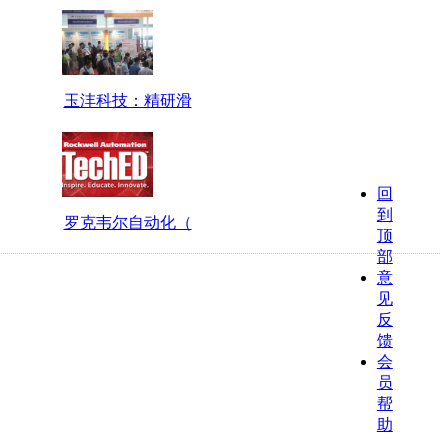
玉沣科技：精研滑
回
到
罗克韦尔自动化（
顶
部
意
见
反
馈
会
员
帮
助