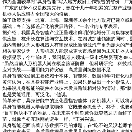
作为全国较早将“具身智能”写入地方政府工作报告的省份，广
“广东的优势不仅是政策先行，更在于几十年积累的完整产业
机器人供应链占全国较大的份额。
除了政策支持，北京、上海、深圳等10余个地方政府已建立或
基础，各自选择差异化的发展路径。”一名业内专家表示。
据介绍，我国具身智能产业正呈现出鲜明的地域分工与集群发
供应链，杭州长在算法与交互技术。在四城加速领跑的同时，
业内普遍认为人形机器人有望形成比新能源汽车更为庞大的产
相关专家认为，人形机器人能形成更大市场是因为未来机器人
数据显示，今年前8月，我国机器人领域一级市场融资额达386.2
“虽然当前人形机器人尚在概念验证阶段，但科研研究、科技成
应对挑战——通用能力待突破，高质量训练数据不足
具身智能的发展主要依赖于本体、智能体、数据和学习进化框
黄河认为，在具身智能产业链上，如果只是做出一个外形像人
如果说具身智能的硬件本体技术发展路线相对较为清晰，那“脑
也是要能通用、可泛化。”他说。
简单来讲，具身智能中的泛化是指智能体（如机器人）可以将
具身智能机器人学会抓取物体，它既要会抓盒子、杯子，也要
“目前解决不了的难题，在未来某个时刻或许就突然迎刃而解
苗，就像当初互联网的诞生一样。”王兴兴说。
具身智能还面临着训练数据不足的难题，在“吃不饱又没老师”
业内专家表示，高质量数据是全世界具身智能企业都难以逾越