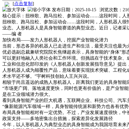
[
点击复制
]
发布日期：2025-10-15 浏览次数：
21
核心提示：
扭秧歌、跑马拉松、参加运动会……这段时间，人形
扭秧歌、跑马拉松、参加运动会……这段时间，人形机器人很忙
业态。人形机器人是具身智能赛道的典型业态。近日，记者采
——编 者
加快布局——发力人形机器人，挖掘产业智能化潜力
当前，形态各异的机器人已走进生产和生活，最受关注也最为
优必选副总裁兼研究院院长焦继超表示，具身智能的“身体”形
可以更好地融入人类社会和工作环境。但挑战在于技术复杂、
工业和信息化部印发的《人形机器人创新发展指导意见》提出
人形机器人成为颠覆性产品，意味着要实现技术突破、工程化
术水平还不够。”宇树科技创始人王兴兴说。
相较于尚且遥远的成熟人形机器人，距离我们更近的具身智能
“市场更广阔、落地速度更快，同时也更有价值的，是产业智
是在工业领域潜力很大。
看到具身智能产业的巨大机遇，互联网企业、科技公司、汽车
“像新能源汽车领域一样，具身智能传统派和新势力也各有优势
布局具身智能相对有一定优势。不过，产业发展速度很快，中长
政策支持——多地密集出台措施，探索差异化发展路径
今年，以人形机器人为典型业态的具身智能成为我国培育未来