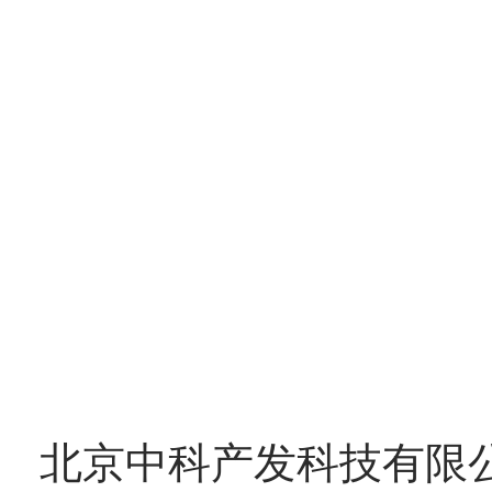
订。王京红副会长兼秘书
构建平急结合的城市生活
商贸物流体系降本增效的
能够推动城市流通业高质