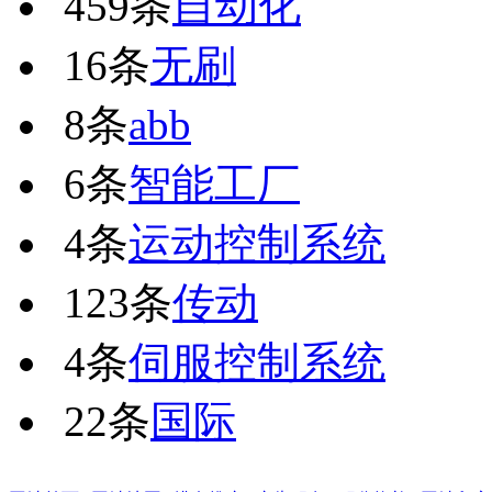
459条
自动化
16条
无刷
8条
abb
6条
智能工厂
4条
运动控制系统
123条
传动
4条
伺服控制系统
22条
国际