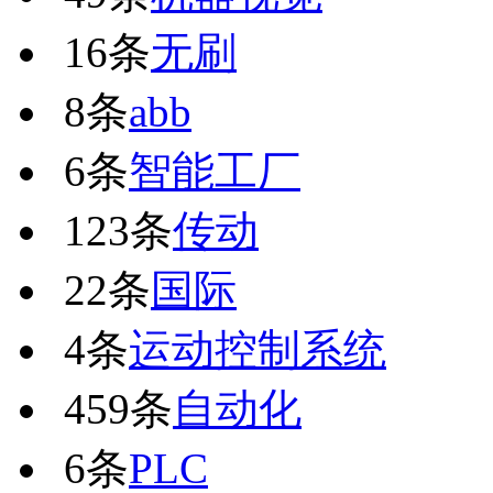
16条
无刷
8条
abb
6条
智能工厂
123条
传动
22条
国际
4条
运动控制系统
459条
自动化
6条
PLC