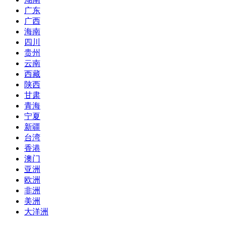
广东
广西
海南
四川
贵州
云南
西藏
陕西
甘肃
青海
宁夏
新疆
台湾
香港
澳门
亚洲
欧洲
非洲
美洲
大洋洲