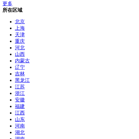
更多
所在区域
北京
上海
天津
重庆
河北
山西
内蒙古
辽宁
吉林
黑龙江
江苏
浙江
安徽
福建
江西
山东
河南
湖北
湖南