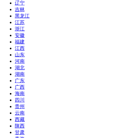
辽宁
吉林
黑龙江
江苏
浙江
安徽
福建
江西
山东
河南
湖北
湖南
广东
广西
海南
四川
贵州
云南
西藏
陕西
甘肃