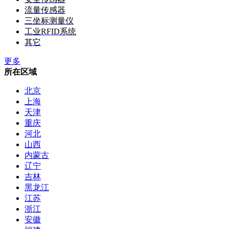
流量传感器
三坐标测量仪
工业RFID系统
其它
更多
所在区域
北京
上海
天津
重庆
河北
山西
内蒙古
辽宁
吉林
黑龙江
江苏
浙江
安徽