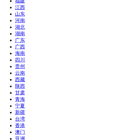
福建
江西
山东
河南
湖北
湖南
广东
广西
海南
四川
贵州
云南
西藏
陕西
甘肃
青海
宁夏
新疆
台湾
香港
澳门
亚洲