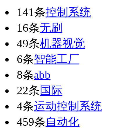
141条
控制系统
16条
无刷
49条
机器视觉
6条
智能工厂
8条
abb
22条
国际
4条
运动控制系统
459条
自动化