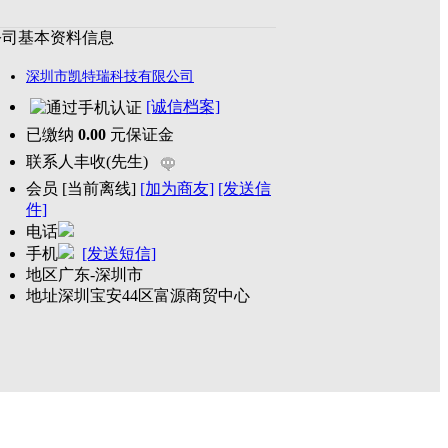
公司基本资料信息
深圳市凯特瑞科技有限公司
[诚信档案]
已缴纳
0.00
元保证金
联系人
丰收(先生)
会员
[
当前离线
]
[加为商友]
[发送信
件]
电话
手机
[发送短信]
地区
广东-深圳市
地址
深圳宝安44区富源商贸中心