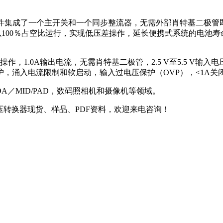
。该器件集成了一个主开关和一个同步整流器，无需外部肖特基二极管
 还可以100％占空比运行，实现低压差操作，延长便携式系统的电
z恒频操作，1.0A输出电流，无需肖特基二极管，2.5 V至5.5 V
涌入电流限制和软启动，输入过电压保护（OVP），<1A关闭电流
DA／MID/PAD，数码照相机和摄像机等领域。
直流同步降压转换器现货、样品、PDF资料，欢迎来电咨询！