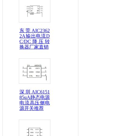
东莞AIC2362
2A输出电流D
C/DC降压转
换器厂家直销
深圳AIC6151
85uA静态电源
电流高压侧电
源开关推荐