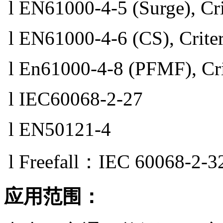
l EN61000-4-5 (Surge), Cri
l EN61000-4-6 (CS), Criter
l En61000-4-8 (PFMF), Cri
l IEC60068-2-27
l EN50121-4
l Freefall：IEC 60068-2-3
应用范围：