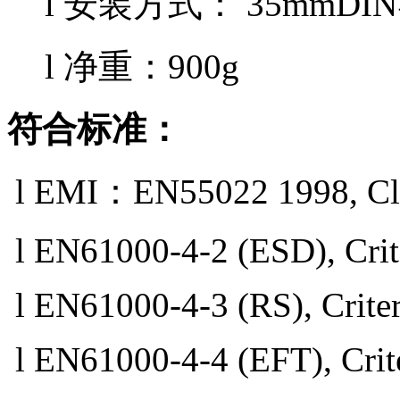
l 安装方式：
35mmD
l
净重：
900g
符合标准
：
l EMI：EN55022 1998, Cl
l EN61000-4-2 (ESD), Crit
l EN61000-4-3 (RS), Criter
l EN61000-4-4 (EFT), Crite