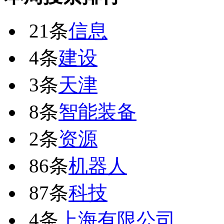
21条
信息
4条
建设
3条
天津
8条
智能装备
2条
资源
86条
机器人
87条
科技
4条
上海有限公司