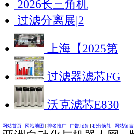
2026长三角机
过滤分离展|2
上海【2025第
过滤器滤芯FG
沃克滤芯E830
网站首页
|
网站地图
|
排名推广
|
广告服务
|
积分换礼
|
网站留言