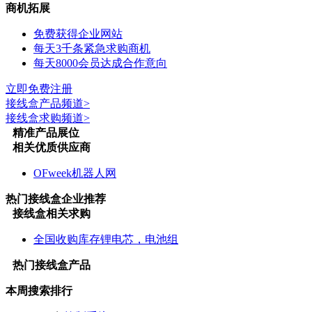
商机拓展
免费获得企业网站
每天3千条紧急求购商机
每天8000会员达成合作意向
立即免费注册
接线盒
产品频道>
接线盒
求购频道>
精准产品展位
相关优质供应商
OFweek机器人网
热门
接线盒
企业推荐
接线盒
相关求购
全国收购库存锂电芯，电池组
热门
接线盒
产品
本周搜索排行