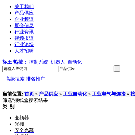
关于我们
产品供应
企业频道
展会信息
行业资讯
视频报道
行业论坛
人才招聘
标王
热搜：
控制系统
机器人
自动化
高级搜索
排名推广
当前位置:
首页
»
产品供应
»
工业自动化
»
工业电气与连接
»
筛选
"接线盒
搜索结果
类 别
变频器
光栅
安全光幕