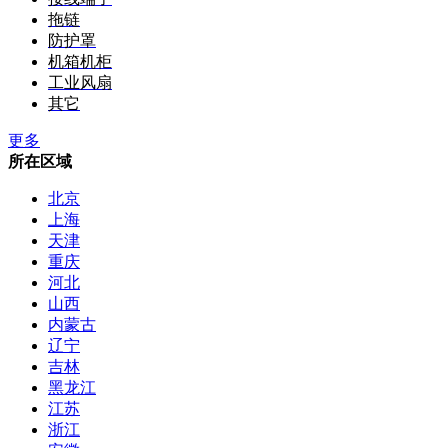
拖链
防护罩
机箱机柜
工业风扇
其它
更多
所在区域
北京
上海
天津
重庆
河北
山西
内蒙古
辽宁
吉林
黑龙江
江苏
浙江