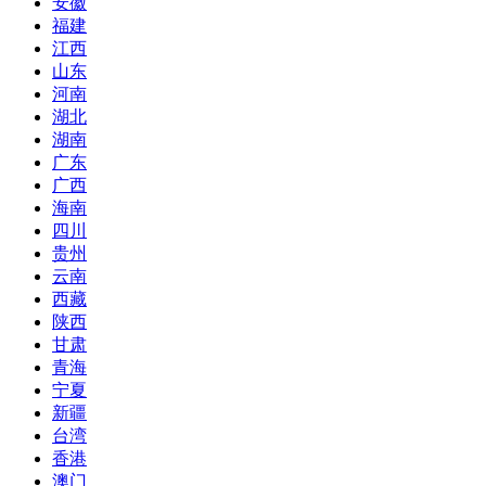
安徽
福建
江西
山东
河南
湖北
湖南
广东
广西
海南
四川
贵州
云南
西藏
陕西
甘肃
青海
宁夏
新疆
台湾
香港
澳门