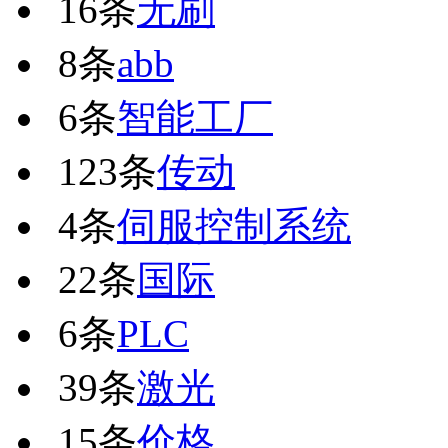
16条
无刷
8条
abb
6条
智能工厂
123条
传动
4条
伺服控制系统
22条
国际
6条
PLC
39条
激光
15条
价格