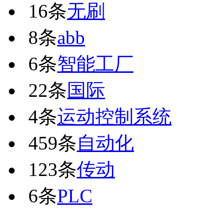
16条
无刷
8条
abb
6条
智能工厂
22条
国际
4条
运动控制系统
459条
自动化
123条
传动
6条
PLC