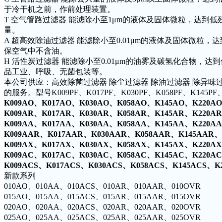
于冷干机之前，作前处理装置。
T 空气管路过滤器 能滤除小至1μm的液体及固体微粒，达到
量。
A 超高效除油过滤器 能滤除小至0.01μm的液体及固体微粒
保空气中不含油。
H 活性炭过滤器 能滤除小至0.01μm的油雾及碳氢化合物，
品工业、呼吸、无菌包装等。
本公司供应：高效除菌过滤器 除尘过滤器 除油过滤器 除异味
的服务。型号K009PF、K017PF、K030PF、K058PF、K145PF、K
K009AO
、
K017AO
、
K030AO
、
K058AO
、
K145AO
、
K220AO
K009AR
、
K017AR
、
K030AR
、
K058AR
、
K145AR
、
K220AR
K009AA
、
K017AA
、
K030AA
、
K058AA
、
K145AA
、
K220AA
K009AAR
、
K017AAR
、
K030AAR
、
K058AAR
、
K145AAR
、
K009AX
、
K017AX
、
K030AX
、
K058AX
、
K145AX
、
K220AX
K009AC
、
K017AC
、
K030AC
、
K058AC
、
K145AC
、
K220AC
K009ACS
、
K017ACS
、
K030ACS
、
K058ACS
、
K145ACS
、
K
新款系列
010AO、010AA、010ACS、010AR、010AAR、010OVR
015AO、015AA、015ACS、015AR、015AAR、015OVR
020AO、020AA、020ACS、020AR、020AAR、020OVR
025AO、025AA、025ACS、025AR、025AAR、025OVR