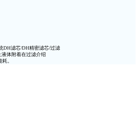
统
DH
滤芯
/DH
精密滤芯
/
过滤
止液体附着在过滤介绍
能耗。