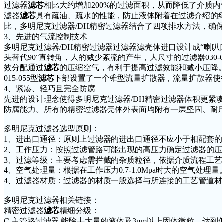
过滤器
滤芯
相比大约增加200%的过滤面积，从而降低了介质
滤器
滤芯
具有疏油、疏水的性能，防止液体附着在过滤介绍的
比，多明尼克过滤器/DH精密过滤器结合了四项排水方法，确
3、先进的气流控制技术
多明尼克过滤器/DH精密过滤器过滤器滤壳体进口设计成“喇叭
头替代90°直转角，大的减少紊流的产生，大尺寸的过滤器030-0
效分配通过
滤芯
的压缩空气，有利于提高过滤效能和减小压降
015-055型
滤芯
下部设置了一个锥型流量扩散器，流量扩散器使
4、紧凑、轻巧且完全防腐
先进的设计理念使得多明尼克过滤器/DH精密过滤器体积更紧凑、
防腐能力。所有的精密过滤器壳体外表面均附有一层坚固、耐
多明尼克过滤器选型原则：
1、进出口通径：原则上过滤器的进出口通径不应小于相配套
2、工作压力：按照过滤管路可能出现的高压力确定过滤器的
3、过滤等级：主要考虑需拦截的杂质粒径，依据介质流程工艺
4、空气处理量：根据在工作压力0.7-1.0Mpa时大的空气处理量
4、过滤器材质：过滤器的材质一般选择与所连接的工艺管道
多明尼克过滤器相关链接：
精密过滤器
滤芯
精细分级：
C 主管路过滤器 能除去大量的液体及3μm以上固体微粒，达