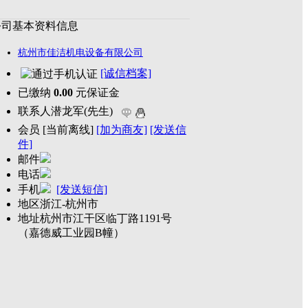
公司基本资料信息
杭州市佳洁机电设备有限公司
[诚信档案]
已缴纳
0.00
元保证金
联系人
潜龙军(先生)
会员
[
当前离线
]
[加为商友]
[发送信
件]
邮件
电话
手机
[发送短信]
地区
浙江-杭州市
地址
杭州市江干区临丁路1191号
（嘉德威工业园B幢）