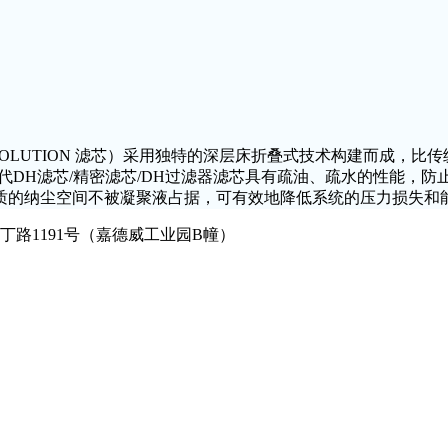
VOLUTION
滤芯）采用独特的深层床折叠式技术构建而成，比传
代
DH
滤芯
/
精密滤芯
/DH
过滤器滤芯具有疏油、疏水的性能，防
质的纳尘空间不被凝聚液占据，可有效地降低系统的压力损失和
临丁路
1191
号（嘉德威工业园
B
幢）