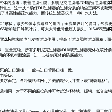
内气体的流速，改善过滤性能。多明尼克过滤器/DH精密过滤器
滤
纤维上。这一技术确保DH过滤器的过滤介质的纳尘空间不被凝
保了其高性能疏水能力。而传统过滤器仅具一种排水方法。
口”形状，减少气体紊流造成的阻力；全流量设计的管口，气流更加
55增加进口导流叶片，可大大降低降低压力损失。015-055型
滤
。
得
滤芯
的末端也可发挥过滤作用，提高了过滤器的过滤面积，而
重量更轻。所有多明尼克过滤器/DH精密过滤器壳体在喷涂前均经过
用的环氧树脂涂层，进一步提供壳体的防腐能力。
的泵的进口通径，一般与进口管路口径一致。
压力等级。
要求而定。各种规格丝网可拦截的粒径尺寸查下表“滤网规格”。
。
材质相同，对于不同的服役条件可考虑选择铸铁、碳钢、低合金
到低残留油分含量仅5ppm，有少量的水分、灰尘和油雾。 用于