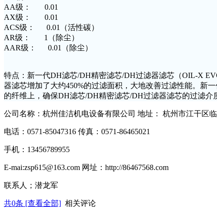
AA级： 0.01
AX级： 0.01
ACS级： 0.01（活性碳）
AR级： 1（除尘）
AAR级： 0.01（除尘）
特点：新一代
DH
滤芯
/DH
精密滤芯
/DH
过滤器滤芯（
OIL-X E
器滤芯增加了大约
450%
的过滤面积，大地改善过滤性能。新一
的纤维上，确保
DH
滤芯
/DH
精密滤芯
/DH
过滤器滤芯的过滤介
公司名称：杭州佳洁机电设备有限公司 地址： 杭州市江干区
电话：
0571-85047316
传真：
0571-86465021
手机：
13456789955
E-mai:zsp615@163.com
网址：
http://86467568.com
联系人；潜龙军
共
0
条 [查看全部]
相关评论