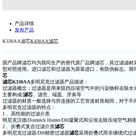
产品详情
发布产品
K330AA滤芯
K430AA
滤芯
国产品牌滤芯均为我司生产的替代原厂品牌滤芯，其过滤滤材采
型对照使用。进口滤芯和过滤器为原装进口，有防伪标志。我司长
芯
滤芯
K330AA
多明尼克过滤器产品描述：
过滤器概念：过滤器是用来阻挡压缩空气中的污染物和去除水
主要构成:
滤芯
、滤壳、端盖、牙条等
过滤器的材质一般选择与所连接的工艺管道材质相同，对于不
多明尼克过滤器的特点：
1 、高性能的过滤介质
明尼克汉德/Domnick Hunter/DH凝聚式和尘埃去除
2 、折叠式复合过滤介质
滤芯
多明尼克过滤器/DH精密过滤器
滤芯
采用折叠式而非缠绕式过